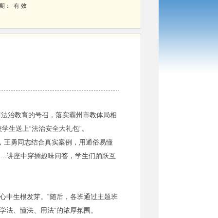
 期：
有 效
法治教育的号召，落实霸州市教体局相
校学生送上“法治安全大礼包”。
，王勇同志结合真实案例，用通俗易懂
……讲座中穿插趣味问答，学生们踊跃互
心中生根发芽。”随后，各班通过主题班
“学法、懂法、用法”的浓厚氛围。