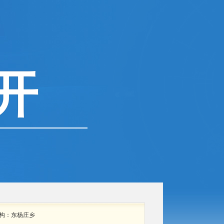
开
构：
东杨庄乡