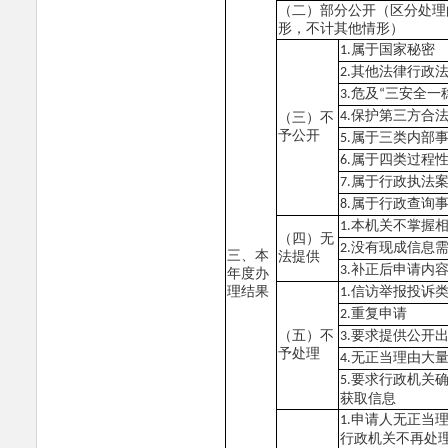
（二）部分公开（区分处理
形，不计其他情形）
属于国家秘密
1.
其他法律行政
2.
危及
三安全一
3.
“
保护第三方合
4.
（三）不
予公开
属于三类内部
5.
属于四类过程
6.
属于行政执法
7.
属于行政查询
8.
本机关不掌握
1.
（四）无
没有现成信息
2.
三、本
法提供
补正后申请内
3.
年度办
理结果
信访举报投诉
1.
重复申请
2.
（五）不
要求提供公开
3.
予处理
无正当理由大
4.
要求行政机关
5.
获取信息
申请人无正当
1.
行政机关不再处