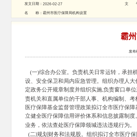
发文日期：
文 
2026-02-27
名 称：
霸州市医疗保障局机构设置
霸州
发布
(一)综合办公室。负责机关日常运转，承担
设、安全保卫和局内应急管理。组织办理人大
定政务公开规章制度并组织实施
负责窗口单位
,
责机关和直属单位的干部人事、机构编制、考
医疗保障基金监督管理政策拟订全市医疗保障
立健全医疗保障信用评价体系和信息披露制度
业务
依法查处医疗保障领堿违法违规行为
。
，
(
二
规划财务和法规股。组织拟订全市医疗保
)