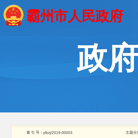
霸州市人民政府
政
索 引 号：
主题分
ylbzj/2019-00003